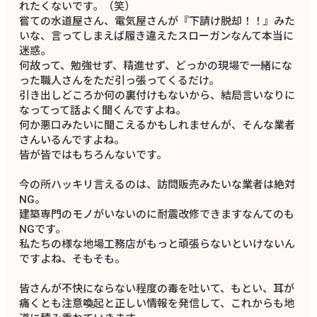
れたくないです。（笑）
嘗ての水道屋さん、電気屋さんが『下請け脱却！！』みた
いな、言ってしまえば履き違えたスローガンなんて本当に
迷惑。
何故って、勉強せず、精進せず、どっかの現場で一緒にな
った職人さんをただ引っ張ってくるだけ。
引き出しどころか何の裏付けもないから、結局言いなりに
なってって話よく聞くんですよね。
何か悪口みたいに聞こえるかもしれませんが、そんな業者
さんいるんですよね。
皆が皆ではもちろんないです。
今の所ハッキリ言えるのは、訪問販売みたいな業者は絶対
NG。
建築専門のモノがいないのに耐震改修できますなんてのも
NGです。
私たちの様な地場工務店がもっと頑張らないといけないん
ですよね、そもそも。
皆さんが不快にならない程度の毒を吐いて、もとい、耳が
痛くとも注意喚起と正しい情報を発信して、これからも地