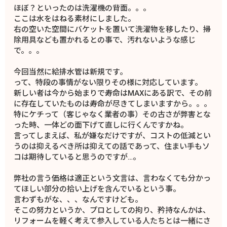
ほぼ？といったのは洗濯機の背面。。。
ここは水をはねる素材にしました。
右の空いた空間にバケットを置いて洗濯物を移したり、掃
除用具なども置かれるとの事で、汚れないような感じ
で。。。
今回当然に給排水管は新規です。
って、特段の事情がない限りその様に対応しています。
新しい者は今から始まりで寿命はMAXにある訳で、その前
に存在していたものは寿命が尽きてしまいますから。。。
特にケチって（客じゃなく業者の事）その古さが弊害とな
った時、一体どの面下げて直しに行くんですかね。
言ってしまえば、私が嫌なだけですが、コストの低減とい
うのは抑えるべき所は抑えての話であって、住まい手もソ
コは期待していると思うのですが…。
弊社の言う価格は適正という文言は、言わなくても分かっ
てほしい部分の拾い上げを含んでいるという事。
言わずもがな、、、なんですけども。
そこの努力というか、プロとしての拘り、矜持なんかは、
リフォームを軽く考えて参入している人たちとは一緒にさ