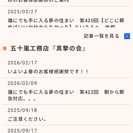
秋のお客様感謝祭のご案内
Instagram始めました。
2025/03/27
2025/09/17
誰にでも手に入る夢の住まい 第420回【どこに頼
めばいいか分からなかった】という人へ 後編
弊社へ営業の問い合わせをされる方へ
記事一覧を見る
2025/03/21
五十嵐工務店『真摯の会』
誰にでも手に入る夢の住まい 第419回【どこに頼
めばいいか分からなかった】という人へ 前編
2026/02/17
2025/02/14
いよいよ春のお客様感謝祭です！！
『春のお客様感謝祭』のお知らせ
2026/02/09
2024/12/27
誰にでも手に入る夢の住まい 第422回 朝から緊
今年も有難うございました
急対応。。。
2024/07/16
2025/09/18
ショールームGRAND OPENフェア（イベントのお
ご注意ください。
知らせ）
2025/09/17