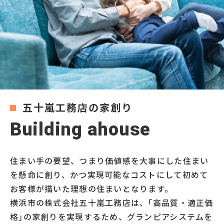
五十嵐工務店の家創り
B
u
i
l
d
i
n
g
a
h
o
u
s
e
住まい手の要望、つまり価値感を大事にした住まい
を懸命に創り、かつ実現可能なコストにして初めて
お客様が描いた理想の住まいとなります。
横浜市の株式会社五十嵐工務店は、｢高品質・適正価
格｣の家創りを実現するため、グランピアシステムを