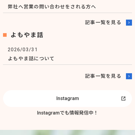
2024/06/07
弊社へ営業の問い合わせをされる方へ
リフォーム詐欺にご注意を！！
2025/08/29
2024/02/29
記事一覧を見る
誰にでも手に入る夢の住まい 第421回 『市長に
スタッフ募集します。
よもやま話
思う。。。雑感と笑えない話』
2025/08/22
2026/03/31
秋のお客様感謝祭のご案内
よもやま話について
2025/03/27
誰にでも手に入る夢の住まい 第420回【どこに頼
記事一覧を見る
めばいいか分からなかった】という人へ 後編
2025/03/21
Instagram
誰にでも手に入る夢の住まい 第419回【どこに頼
めばいいか分からなかった】という人へ 前編
Instagramでも情報発信中！
2025/02/14
『春のお客様感謝祭』のお知らせ