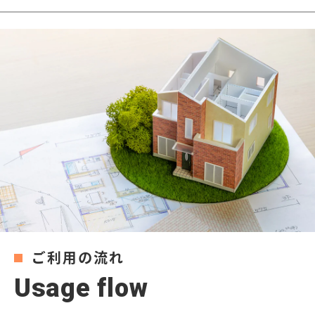
ご利用の流れ
U
s
a
g
e
f
l
o
w