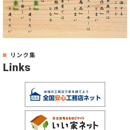
リンク集
L
i
n
k
s