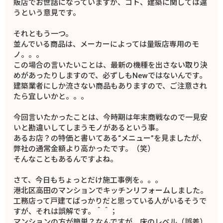
販店でお世話になっていますが、コト、建築に関しては違
うという意見です。
それともう一つ。
並んでいる商品は、メーカーによっては量販店専用のモ
ノ。。。
この場合の言いたいことは、最新の機種を出さない取り決
めがあったりしますので、必ずしもNewではないんです。
建築業者にしか流さない商品もありますので、ご注意され
たら宜しいかと。。。
今回言いたかったことは、今時期は年末商戦なので一見安
いと勘違いしてしまうモノがあるという事。
あるお店？の特価と書いてある“メニュー”を見ましたが、
弊社の通常金額より高かったです。（笑）
そんなこともあるんですよね。
さて、今日もちょっとだけ施工事例を。。。
港北区高田のマンションでキッチンリフォームしました。
工務店って戸建てばっかりだと思っている人がいるそうで
すが、それは誤解です。＾＾；
マンションの方が簡単？なんですが、床のレベル（誤差）