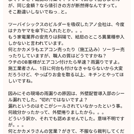
が、同じ金額？なら値引きの方が断然得なんですって。
そこ勘違いしないでねっ…と。
ツーバイシックスのビルダーを吸収したアノ会社は、今度
はナカヤマを傘下に入れたとか。。。
もう家電業界の安売りは斜陽で、結局のところ異業種参入
しかないと言われています。
何とかカメラもエアコン売ったり（施工込み）ソーラー売
ったりしていますが、職人の質はどうですかね？
ウチのOB客様がエアコン付けたら早速？雨漏りですよ。
施工業者さん、1日に何台も付けなきゃならないから大変
だろうけど、やっぱりお金を取る以上、キチンとやってほ
しいですね。
因みにその現場の雨漏りの原因は、外壁配管導入部のシー
ル漏れでした。“切れ”ではないですよ？
漏れというのはそこがシールされていなかったという事。
何故分かったかって、外壁捲りましたから。。。
どういう訳か、それでも認めませんでした。意味不明です
が。。。
何とかカメラさんの営業？がきて、不服なら裁判してくだ