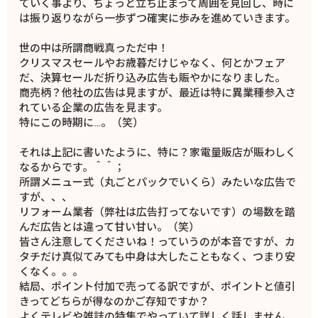
ていく事より、ちょっと立ち止まって周囲を見回し、時に
は振り返りながら一歩ずつ確実に歩みを進めていきます。
世の中は所謂商戦真っただ中！
クリスマスセールやお歳暮だけじゃなく、何とかフェア
だ、決算セールだ折り込み広告も賑やかになりました。
商売柄？他社の広告は見ますが、最近は特に異業種参入さ
れている企業の広告を見ます。
特にこの時期に…。（笑）
それは上記に書いたように、特に？家電量販店が賑わしく
なるからです。＾＾；
所謂メニュー式（丸ごとパックでいくら）みたいな広告で
すが、、、
リフォーム業者（弊社は広告打ってないです）の場数を踏
んだ広告とは違って甘い甘い。（笑）
皆さん注意してくださいね！っていうのが本音ですが、カ
タチだけ真似てみても中身は大したこともなく、つまり安
くなく。。。
結局、ポイント付加で売ってる訳ですが、ポイントと値引
きってどちらが得なのかご存知ですか？
よくテレビや雑誌の特集でやっていて詳しく話しません