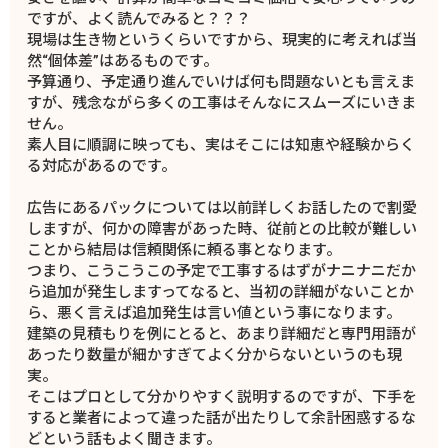
ですが、よく読んでみると？？？
現場は生き物というくらいですから、現実的に考えれば当
然“個体差”はあるものです。
予算通り、予定通り進んでいけば何も問題ないとも言えま
すが、残念ながら多くの工事はそんなにスムーズにいきま
せん。
素人目に順調に映っても、実はそこには知恵や経験からく
る対応があるのです。
広告にあるパックについては以前詳しくお話したので割愛
しますが、何かの障害があった時、従前との比較が難しい
ことから結局は信頼関係に頼る事となります。
つまり、こうこうこの予定で工事するはずがナニナニだか
ら追加が発生しますってなると、当初の詳細がないことか
ら、悪く言えば追加発生は言い値という事になります。
建築の見積もりを例にとると、あまり詳細だと専門用語が
あったり数量が細かすぎてよく分からないというのも現
実。
そこはプロとして分かりやすく説明するのですが、下手を
すると業者によって違った話が出たりして余計困惑するな
どという話もよく聞きます。