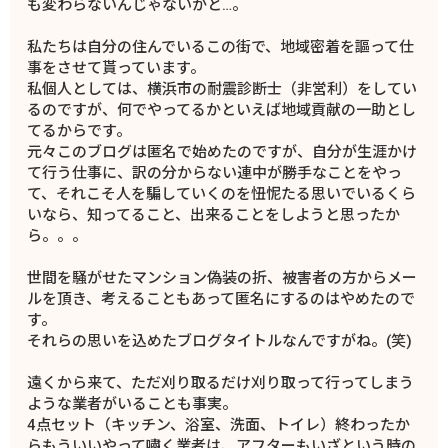
も変わらないんじゃないかと…。
私たちは自分の住んでいるこの街で、地域密着を謳って仕
事をさせて貰っています。
私個人としては、横浜市の耐震診断士（非営利）をしてい
るのですが、何でやってるかといえば地域貢献の一助とし
てるからです。
元々このブログは匿名で始めたのですが、自分が生涯かけ
て行う仕事に、訳の分からない連中が勝手なことをやっ
て、それこそ人を騙していくのを忸怩たる思いでいるくら
いなら、知ってること、出来ることをしようと思ったか
ら。。。
世間を騒がせたマンション偽装の折、被害者の方からメー
ルを頂き、考えることもあって匿名にするのはやめたので
す。
それらの思いを込めたブログタイトルなんですがね。(笑)
遠くから来て、ただ刈り取るだけ刈り取って行ってしまう
ような業者がいることも事実。
4点セット（キッチン、浴室、洗面、トイレ）終わったか
らもういいやって嘯く業者は、アフターもいざという時の