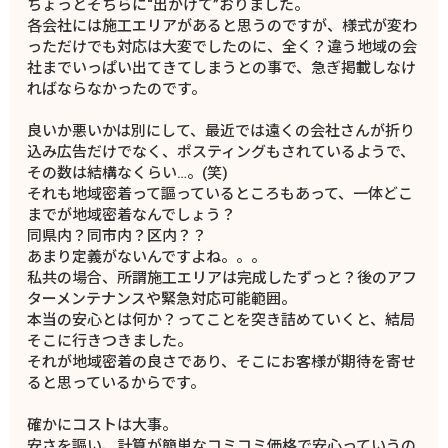
ちょっとそちらに“出かけて”おりました。
各会社には施工エリアがあると思うのですが、様式が変わ
っただけでも対応は大変でしたのに、全く？違う地域の会
社までいっぱい出てきてしまうとの事で、急ぎ掲載しなけ
ればならなかったのです。
良いか悪いかは別にして、最近では遠くの会社さんが折り
込み広告だけでなく、ポスティングもされているようで、
その数は結構なくらい…。(笑)
それも地域密着って謳っているところもあって、一体どこ
までが地域密着なんでしょう？
同県内？同市内？区内？？
あまり定義がないんですよね。。。
私共の場合、所謂施工エリアは完成したずっと？後のアフ
ターメンテナンスや緊急対応可能範囲。
本当の安心とは何か？ってことを突き詰めていくと、結局
そこに行きつきました。
それが地域密着の良さであり、そこにお客様が期待を寄せ
ると思っているからです。
確かにコストは大事。
安さを謳い、計算が簡単なコミコミ価格で安心っていうの