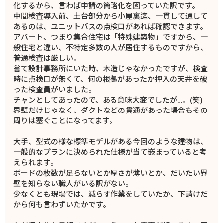
化するから、言わば申請の簡略化を図っていた訳です。
中間検査導入前、土台部分から小屋裏迄、一貫して通して
あるのは、ユニットバスの点検口があれば確認できます。
アパート、つまり集合住宅は「特殊建築物」ですから、一
般住宅と違い、不特定多数の人が居住するものですから、
普通検査は厳しい。
嘗て設計事務所にいた時、木造じゃなかったですが、検査
時に点検口が無くて、何の根拠があったか押入の天井を破
った検査員がいました。
チャンとしてあったので、ある意味大変でしたが…。(笑)
界壁だけじゃなく、ダクトなどの貫通があった場合もその
周りは塞ぐことになってます。
大手、型式の様な標準モデルがある今回のような建物は、
一般的なプランに決められた仕様が当て嵌まっていると考
えられます。
ボードの枚数が足らないとか厚さが薄いとか、だいたい界
壁を知らない職人がいる訳がない。
少なくとも現場では、減らす作業をしていたか、下請けだ
から何も言わずいたかです。