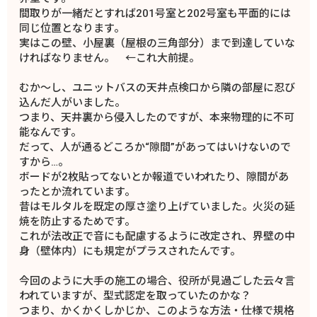
間取りが一緒だとすれば201号室と202号室も平面的には
同じ位置となります。
実はこの壁、小屋裏（屋根の三角部分）まで到達していな
ければなりません。 ←これ大前提。
むか～し、ユニットバスの天井点検口から隣の部屋に忍び
込んだ人がいました。
つまり、天井裏から侵入したのですが、本来物理的に不可
能なんです。
だって、人が通るどころか“隙間”があってはいけないので
すから…。
ボードが2枚貼ってないとか報道でいわれたり、隙間があ
ったとか流れています。
昔はモルタルを既定の厚さ塗り上げていました。火災の延
焼を防止するためです。
これが法改正で音にも配慮するように改定され、界壁の中
身（壁体内）にも規定がプラスされたんです。
今回のように大手の施工の場合、役所が見過ごした云々言
われていますが、型式認定を取っていたのかな？
つまり、かくかくしかじか、このような方法・仕様で規格