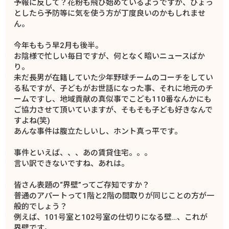
予報に反して？花粉も飛び始めているようですが、ひょっ
としたら予防等に気を使う方が丁度良いのかもしれませ
ん。
今年ももう早2月も後半。
お陰様で忙しい毎日ですが、何となく暗いニュースばか
り。
未だ長男が在籍していた少年野球チームのコーチをしてい
る私ですが、子どもがお世話になった事、それに地元のチ
ームですし、地域貢献の真似事でこども110番なんかにも
ご協力させて頂いていますが、そもそも子ども好きなんで
すよね(笑)
あんな事件は腹立たしいし、ホント真っ平です。
事件といえば、、、あの賃貸住宅。。。
言い訳できないですね、あれは。
皆さん表題の“界壁”ってご存知ですか？
普通のアパートって1階と2階の間取りが同じことの方が一
般的でしょう？
例えば、101号室と102号室の仕切りになる壁…、これが
界壁です。